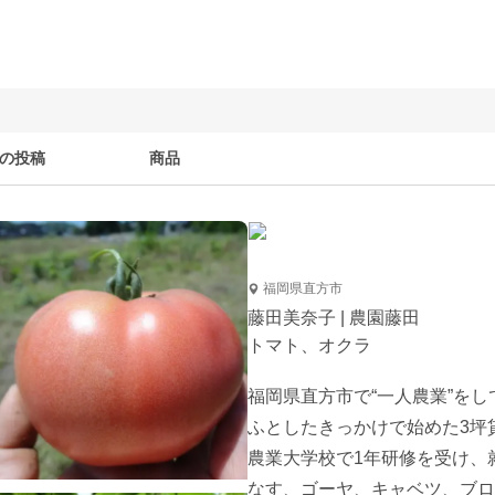
の投稿
商品
福岡県直方市
藤田美奈子 | 農園藤田
トマト、オクラ
福岡県直方市で“一人農業”をし
ふとしたきっかけで始めた3坪
農業大学校で1年研修を受け、
なす、ゴーヤ、キャベツ、ブロ