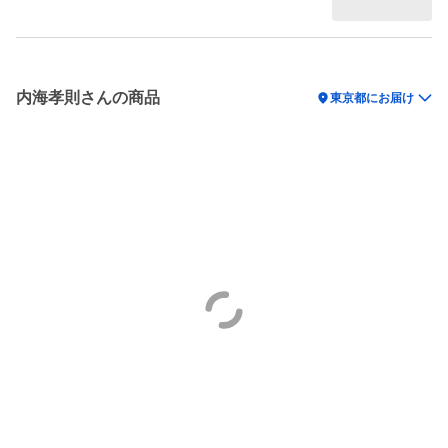
内海孝則さんの商品
location_on
東京都にお届け