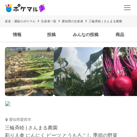
産直・通販のポケマル
生産者一覧
愛知県の生産者
三輪斉睦 | さんまる農園
情報
投稿
みんなの投稿
商品
愛知県愛西市
三輪斉睦 | さんまる農園
彩り人参 にんにく ビーツ とうもろこし 季節の野菜