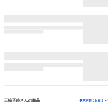
三輪斉睦さんの商品
location_on
東京都にお届け