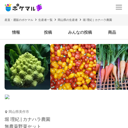
産直・通販のポケマル
生産者一覧
岡山県の生産者
堀 理紀 | カナハラ農園
情報
投稿
みんなの投稿
商品
岡山県美作市
堀 理紀 | カナハラ農園
無農薬野菜セット