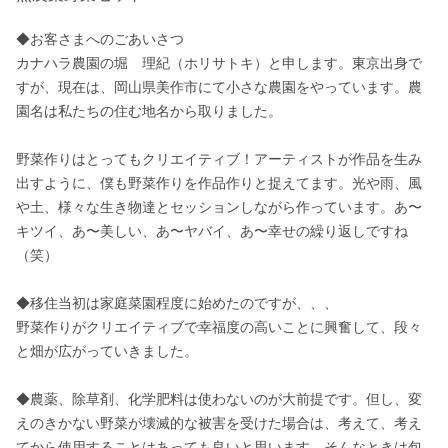
◆お客さまへのごあいさつ

カナハラ農園の堀　理紀（ホリサトキ）と申します。東京出身で
すが、現在は、岡山県美作市にて小さな農園をやっています。農
園名は私たちの住む地名から取りました。

野菜作りはとってもクリエイティブ！アーティストが作品を生み
出すように、僕も野菜作りを作品作りと捉えてます。光や雨、風
や土、様々な生き物達とセッションしながら作っています。あ〜
キツイ、あ〜美しい、あ〜ヤバイ、あ〜幸せの繰り返しですね
（笑）

◆移住当初は家庭菜園程度に始めたのですが、、、

野菜作りがクリエイティブで幸福度の高いことに興奮して、段々
と畑が広がっていきました。

◆農薬、除草剤、化学肥料は使わないのが大前提です。但し、変
えのきかない野菜が壊滅的な被害を受けた場合は、考えて、考え
てから使用することはあっても良いと思います。そんなときは包