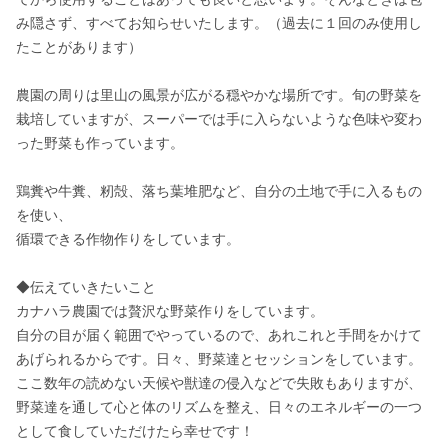
み隠さず、すべてお知らせいたします。（過去に１回のみ使用し
たことがあります）

農園の周りは里山の風景が広がる穏やかな場所です。旬の野菜を
栽培していますが、スーパーでは手に入らないような色味や変わ
った野菜も作っています。

鶏糞や牛糞、籾殻、落ち葉堆肥など、自分の土地で手に入るもの
を使い、

循環できる作物作りをしています。

◆伝えていきたいこと

カナハラ農園では贅沢な野菜作りをしています。

自分の目が届く範囲でやっているので、あれこれと手間をかけて
あげられるからです。日々、野菜達とセッションをしています。

ここ数年の読めない天候や獣達の侵入などで失敗もありますが、
野菜達を通して心と体のリズムを整え、日々のエネルギーの一つ
として食していただけたら幸せです！
