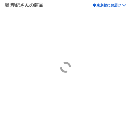
堀 理紀さんの商品
location_on
東京都にお届け