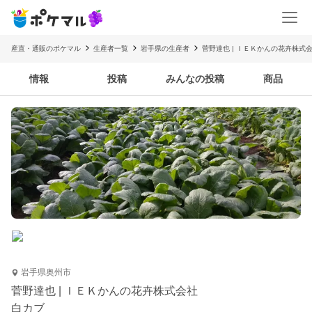
産直・通販のポケマル
生産者一覧
岩手県の生産者
菅野達也 | ＩＥＫかんの花卉株式
情報
投稿
みんなの投稿
商品
岩手県奥州市
菅野達也 | ＩＥＫかんの花卉株式会社
白カブ