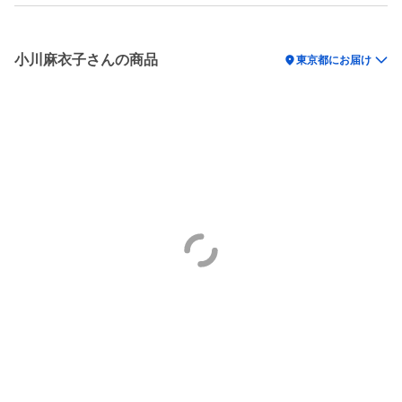
小川麻衣子さんの商品
location_on
東京都にお届け