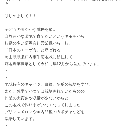
ャ
はじめまして！！

子どもの健やかな成長を願い

自然豊かな環境で育てたいというキモチから

転勤の多い証券会社営業職から一転、

「日本のエーゲ海」と呼ばれる

岡山県県瀬戸内市牛窓地域に移住して

露地野菜農家として令和元年12月から営んでいます。

・

・

地域特産のキャベツ、白菜、冬瓜の栽培を学び、

また、独学でかつては栽培されていたものの

作業の大変さや収量が少ないからと

この地域で作り手がいなくなってしまった

プリンスメロンや国内品種のカボチャなどを

栽培しています。

・
