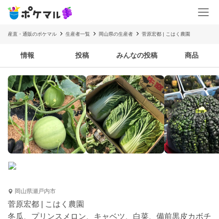
産直・通販のポケマル
生産者一覧
岡山県の生産者
菅原宏都 | こはく農園
情報
投稿
みんなの投稿
商品
岡山県瀬戸内市
菅原宏都 | こはく農園
冬瓜、プリンスメロン、キャベツ、白菜、備前黒皮カボチ