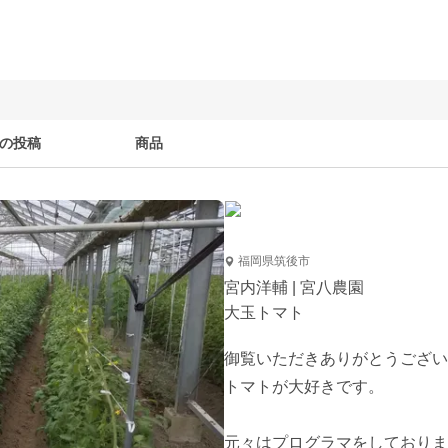
の投稿
商品
福岡県筑後市
宮内洋輔 | 宮八農園
大玉トマト
御覧いただきありがとうござい
トマトが大好きです。

元々はプログラマをしておりま