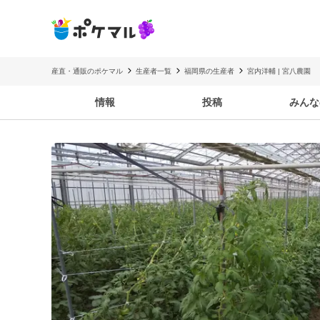
産直・通販のポケマル
生産者一覧
福岡県の生産者
宮内洋輔 | 宮八農園
情報
投稿
みんな