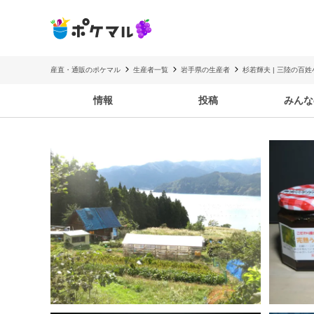
産直・通販のポケマル
生産者一覧
岩手県の生産者
杉若輝夫 | 三陸の百姓
情報
投稿
みんな