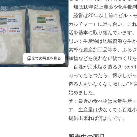
　畑は10年以上農薬や化学肥
　経営は20年以上前にビル・
カルチャー）に巡り合い、これ
活を基本に取り組んでいます。

思い：生産物は地域資源を生か
素朴な農産加工品等を、ふるさ
filter
加物などを使わない物づくりを
全ての写真を見る
　百姓が海水塩を造るきっかけ
わってもらつたら、懐かしがっ
造る人もいなくなり寂しい”と
始めました。

夢：最近の食べ物は大量生産・
す。生産量は少なくても百姓小
提供出来れば何よりです。