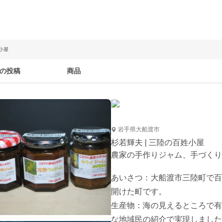
小屋
の投稿
商品
岩手県大船渡市
杉若輝夫 | 三陸の百姓小屋
農家の手作りジャム、手づくり
あいさつ：大船渡市三陸町で百
開けた町です。

生産物：海の見えるところで有
な地域民の紹介で実現しました