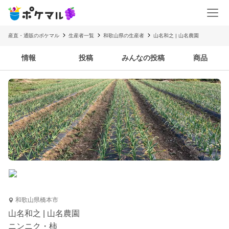
産直・通販のポケマル
生産者一覧
和歌山県の生産者
山名和之 | 山名農園
情報
投稿
みんなの投稿
商品
和歌山県橋本市
山名和之 | 山名農園
ニンニク・柿