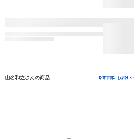
山名和之さんの商品
location_on
東京都にお届け