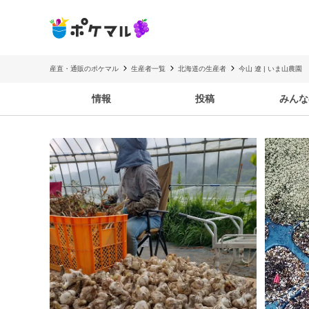
産直・通販のポケマル
生産者一覧
北海道の生産者
今山 遼 | いま山農園
情報
投稿
みんな