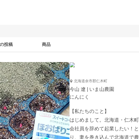
の投稿
商品
北海道余市郡仁木町
今山 遼 | いま山農園
にんにく
【私たちのこと】

はじめまして。北海道・仁木町で
会社員を辞めて起業したい！と
り、妻を巻き込んで北海道で農