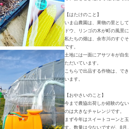
【はたけのこと】

いま山農園は、果物の里として
ドウ、リンゴの木が町の風景に
私たちの畑は、余市川のすぐそ
です。

土地には一面にアサツキが自生
ただいています。

こちらで出品する作物は、でき
います。

【おやさいのこと】

今まで農協出荷しか経験のない
のは大きなチャレンジです。

まず今年はスイートコーンと玉
す。数量は少ないですが、8月