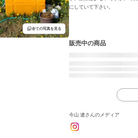
にしていて下さい。

filter
全ての写真を見る
販売中の商品
今山 遼さんのメディア