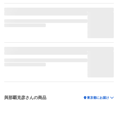
與那覇克彦さんの商品
location_on
東京都にお届け