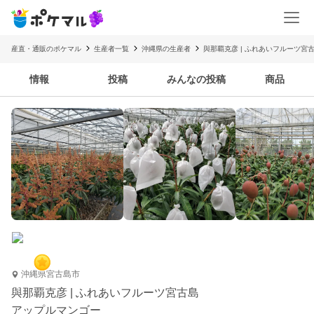
産直・通販のポケマル
生産者一覧
沖縄県の生産者
與那覇克彦 | ふれあいフルーツ宮
情報
投稿
みんなの投稿
商品
沖縄県宮古島市
與那覇克彦 | ふれあいフルーツ宮古島
アップルマンゴー