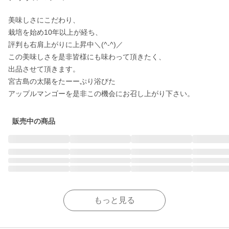
美味しさにこだわり、

栽培を始め10年以上が経ち、

評判も右肩上がりに上昇中＼(^-^)／

この美味しさを是非皆様にも味わって頂きたく、

出品させて頂きます。

宮古島の太陽をたーーぷり浴びた

アップルマンゴーを是非この機会にお召し上がり下さい。
販売中の商品
もっと見る