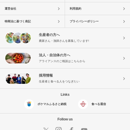
運営会社
利用規約
特商法に基づく表記
プライバシーポリシー
生産者の方へ
農家さん・漁師さんを募集しています!
法人・自治体の方へ
アライアンスのご相談はこちらから
採用情報
生産者と食べる人をつなぎたい
Links
ポケマルふるさと納税
食べる通信
Follow us