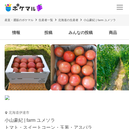
産直・通販のポケマル
生産者一覧
北海道の生産者
小山豪紀 | farm ユメソラ
情報
投稿
みんなの投稿
商品
北海道伊達市
小山豪紀 | farm ユメソラ
トマト・スイートコーン・玉葱・アスパラ