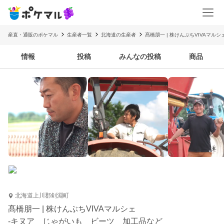
産直・通販のポケマル
生産者一覧
北海道の生産者
髙橋朋一 | 株けんぶちVIVAマルシ
情報
投稿
みんなの投稿
商品
北海道上川郡剣淵町
髙橋朋一 | 株けんぶちVIVAマルシェ
-キヌア じゃがいも ビーツ 加工品など