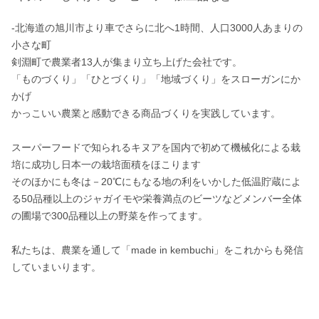
-北海道の旭川市より車でさらに北へ1時間、人口3000人あまりの
小さな町

剣淵町で農業者13人が集まり立ち上げた会社です。

「ものづくり」「ひとづくり」「地域づくり」をスローガンにか
かげ

かっこいい農業と感動できる商品づくりを実践しています。

スーパーフードで知られるキヌアを国内で初めて機械化による栽
培に成功し日本一の栽培面積をほこります

そのほかにも冬は－20℃にもなる地の利をいかした低温貯蔵によ
る50品種以上のジャガイモや栄養満点のビーツなどメンバー全体
の圃場で300品種以上の野菜を作ってます。

私たちは、農業を通して「made in kembuchi」をこれからも発信
していまいります。
