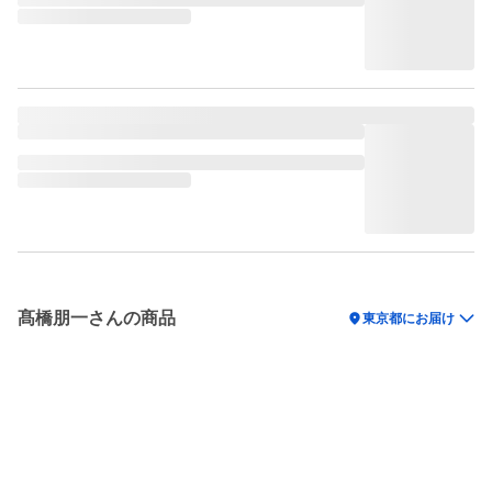
髙橋朋一さんの商品
location_on
東京都にお届け