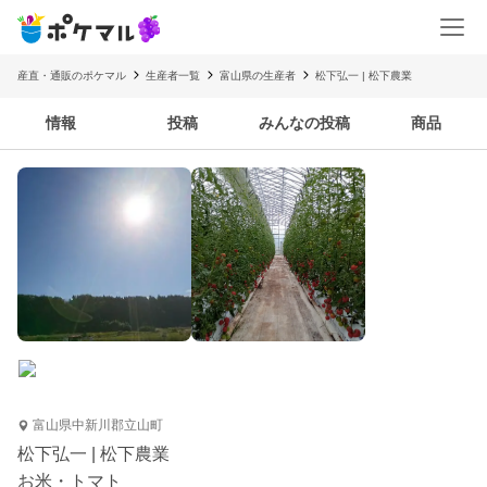
産直・通販のポケマル
生産者一覧
富山県の生産者
松下弘一 | 松下農業
情報
投稿
みんなの投稿
商品
富山県中新川郡立山町
松下弘一 | 松下農業
お米・トマト