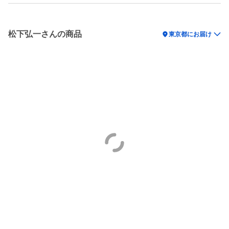
松下弘一さんの商品
location_on
東京都にお届け