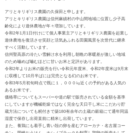
アリとキリギリス農園の久保田と申します。

アリとキリギリス農園は信州麻績村の中山間地域に位置し少子高
齢化により遊休農地が年々増加しています。

令和2年1月1日付けにて個人事業主アリとキリギリス農園を起業し
遊休農地を復活させ笑顔と活気あふれる田園風景を次世代に継承
すべく活動しています。

信州聖高原の冷たい雪解け水を利用し朝晩の寒暖差が激しい地域
のため嚙めば嚙むほどに甘いお米と定評があります。

令和2年よりお米の販売を行い令和元年度米、令和2年度米は9月末
に収穫して10月半ばには完売となる幻のお米です。

令和3年5月初旬時点で既に１，０００㎏近くの予約がある人気の
あるお米です。

価格帯についてもスーパーや道の駅で販売されている金額を基準
にしていますが機械乾燥ではなく完全な天日干し米にこだわり貯
蔵方法についても籾付きで築180有余年の土蔵の穀箱にて通年同温
湿度で保存し出荷直前に精米し出荷しています。

また、養鶏にも着手し青い殻の卵を産むアローカナ・名古屋コー
チン、岡崎おうはん、ホシノブラックを飼育し鶏卵の販売をして