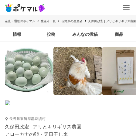
産直・通販のポケマル
生産者一覧
長野県の生産者
久保田政宏 | アリとキリギリス農
情報
投稿
みんなの投稿
商品
長野県東筑摩郡麻績村
久保田政宏 | アリとキリギリス農園
アローカナの卵・天日干し米