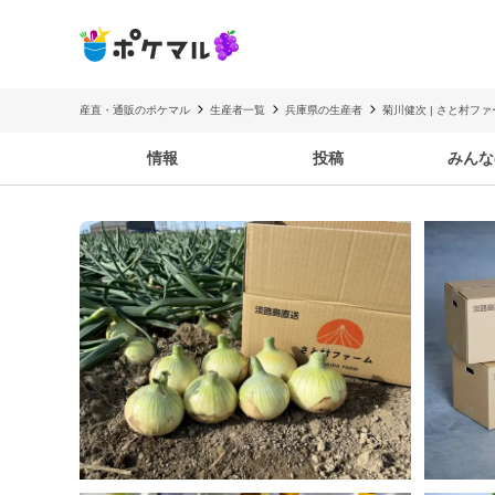
産直・通販のポケマル
生産者一覧
兵庫県の生産者
菊川健次 | さと村ファ
情報
投稿
みんな