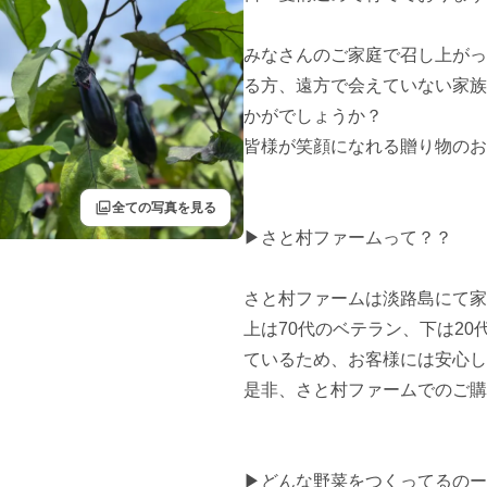
みなさんのご家庭で召し上がっ
る方、遠方で会えていない家族
かがでしょうか？

皆様が笑顔になれる贈り物のお
filter
全ての写真を見る
▶︎さと村ファームって？？

さと村ファームは淡路島にて家
上は70代のベテラン、下は2
ているため、お客様には安心し
是非、さと村ファームでのご購
▶︎どんな野菜をつくってるのー