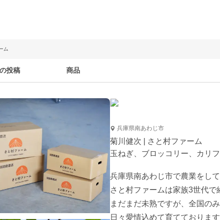
ーム
の投稿
商品
兵庫県南あわじ市
菊川健次 | さと村ファーム
玉ねぎ、ブロッコリー、カリフ
兵庫県南あわじ市で農業をして
さと村ファームは家族3世代で
まだまだ未熟ですが、全国のみ
日々愛情込めて育てております