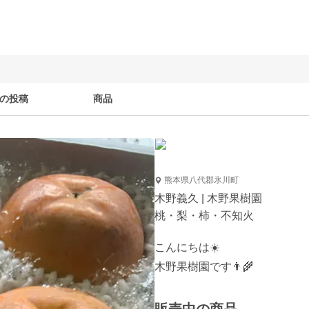
の投稿
商品
熊本県八代郡氷川町
木野義久 | 木野果樹園
桃・梨・柿・不知火
こんにちは☀️

木野果樹園です👨‍🌾