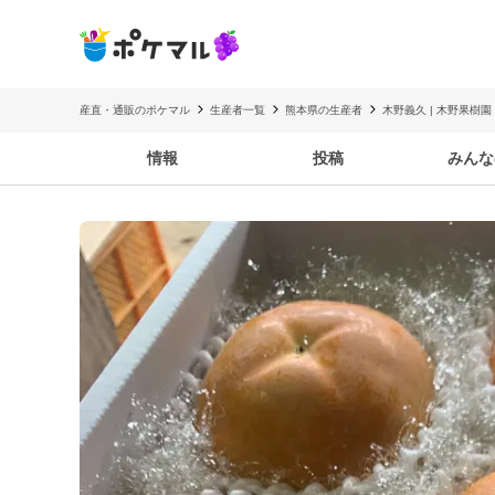
産直・通販のポケマル
生産者一覧
熊本県の生産者
木野義久 | 木野果樹園
情報
投稿
みんな