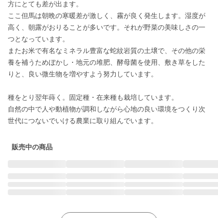
方にとても差が出ます。

ここ但馬は朝晩の寒暖差が激しく、霧が良く発生します。湿度が
高く、朝露がおりることが多いです。それが野菜の美味しさの一
つとなっています。

またお米で有名なミネラル豊富な蛇紋岩質の土壌で、その他の栄
養を補うためぼかし・地元の堆肥、酵母菌を使用、敷き草をした
りと、良い微生物を増やすよう努力しています。

種をとり翌年蒔く。固定種・在来種も栽培しています。

自然の中で人や動植物が調和しながら心地の良い環境をつくり次
世代につないでいける農業に取り組んでいます。
販売中の商品