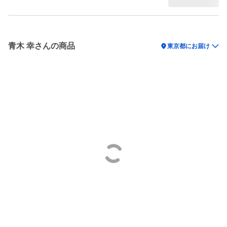
青木 幸さんの商品
location_on
東京都にお届け