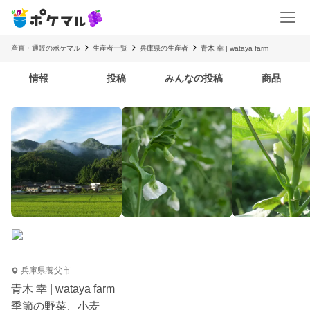
産直・通販のポケマル
生産者一覧
兵庫県の生産者
青木 幸 | wataya farm
情報
投稿
みんなの投稿
商品
兵庫県養父市
青木 幸 | wataya farm
季節の野菜、小麦