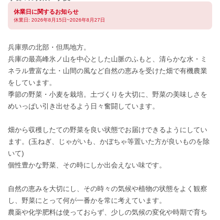
休業日に関するお知らせ
休業日: 2026年8月15日~2026年8月27日
兵庫県の北部・但馬地方。

兵庫の最高峰氷ノ山を中心とした山脈のふもと、清らかな水・ミ
ネラル豊富な土・山間の風など自然の恵みを受けた畑で有機農業
をしています。

季節の野菜・小麦を栽培。土づくりを大切に、野菜の美味しさを
めいっぱい引き出せるよう日々奮闘しています。

畑から収穫したての野菜を良い状態でお届けできるようにしてい
ます。(玉ねぎ、じゃがいも、かぼちゃ等置いた方が良いものを除
いて)

個性豊かな野菜、その時にしか出会えない味です。

自然の恵みを大切にし、その時々の気候や植物の状態をよく観察
し、野菜にとって何が一番かを常に考えています。

農薬や化学肥料は使っておらず、少しの気候の変化や時期で育ち