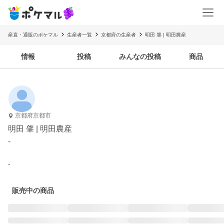
産直・通販のポケマル
生産者一覧
京都府の生産者
明田 肇 | 明田農産
情報
投稿
みんなの投稿
商品
京都府京都市
明田 肇 | 明田農産
-
-
販売中の商品