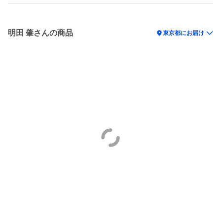
明田 肇さんの商品
location_on
東京都にお届け