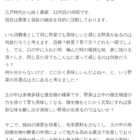
江戸時代から続く農家、12代目の仲田です。

現在は農業と福祉の融合を目的に活動しております。

いち消費者として同じ野菜でも美味しいと感じる野菜があるのは
何故だろうと考えます。品種？鮮度？育て方？どれも一因でしょ
う。でも、口の中に入れた時、噛んだ時の複雑な味、鼻に抜ける
清々しさ。同じ見た目でもこんなに違って感じるのは何故だろ
う？

何か分からないけど、とにかく美味しいんだよねー。と、いう野
菜の共通点は土にあると考えました！

土の中は多種多様な微生物の棲家です。野菜は土中の微生物達の
力を借りて育ち美味しくなる。微生物をとにかく元気にすれば多
彩な味を醸し出す美味しい野菜が出来るのではないか？

そこで、独自の液肥を培養し、化学肥料を少なくし、土の中の有
効微生物や酵素の作用によって地力を高める農法で生産しており
ます。作物が持っている能力を最大限に引き出し、安全で美味し