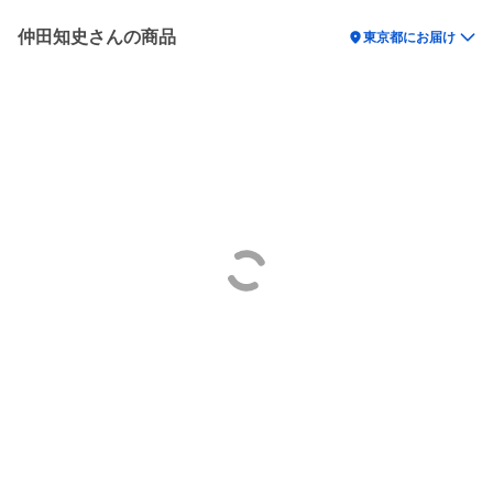
仲田知史さんの商品
location_on
東京都にお届け