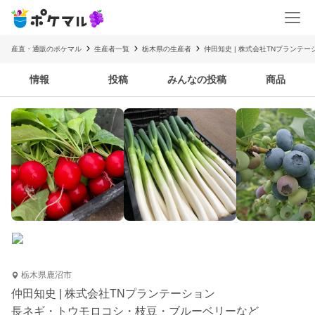
産直・通販のポケマル
生産者一覧
栃木県の生産者
仲田知史 | 株式会社TNプランテー
情報
投稿
みんなの投稿
商品
栃木県鹿沼市
仲田知史 | 株式会社TNプランテーション
長ネギ・トウモロコシ・枝豆・ブルーベリーなど