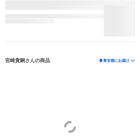
宮崎貴嗣さんの商品
location_on
東京都にお届け