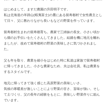
はじめまして。ますだ農園の升田明子です。

私は北海道の羊蹄山(蝦夷富士)の麓にある留寿都村で女性農主とし
て日々、父に教わりながら長いもなどの野菜を作っています。

留寿都村生まれの留寿都育ち。農家で三姉妹の長女。小さい頃か
ら畑のお手伝いをたくさんしてきました。結婚を機に地元を離れ
ましたが、改めて留寿都村の野菜の美味しさに気づかされまし
た。

父も年を取り、農業を縮小をはじめた時に私達は家族で留寿都村
に帰ってきました。小さな農家なため、夫は会社員。私は農業を
するスタイルです。

地元に帰ってきて強く感じた高原野菜の美味しいさ。

気候の寒暖差が激しいことにより野菜の甘さ、旨味が強い。そし
て土づくり。父の長年の経験をもとに、美味しい野菜作りに励ん
でいます。
