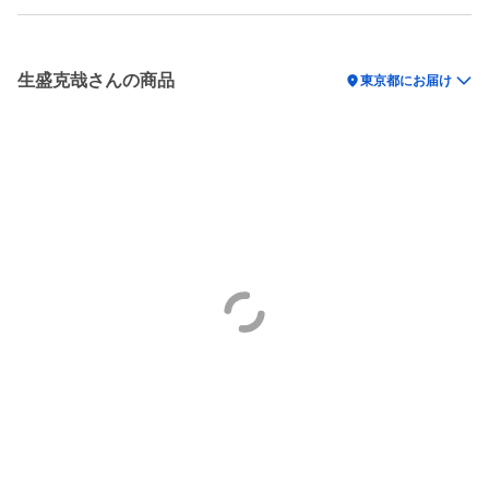
生盛克哉さんの商品
location_on
東京都にお届け