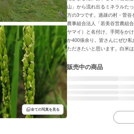
山」から流れ出るミネラルたっ
方の3つです。過疎の村・菅谷
農事組合法人「若美谷営農組合
ヤマイ）と名付け、手間をかけ
か400俵余り。皆さんにぜひ
ただきたいと思います。白米は
販売中の商品
filter
全ての写真を見る