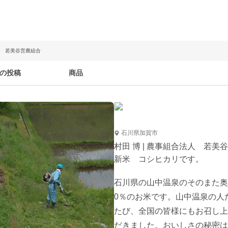
法人 若美谷営農組合
の投稿
商品
石川県加賀市
村田 博 | 農事組合法人 若美
新米 コシヒカリです。
石川県の山中温泉のそのまた奥
0％のお米です。山中温泉の人
たび、全国の皆様にもお召し上
だきました。おいしさの秘密は