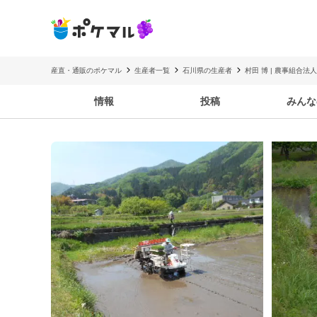
産直・通販のポケマル
生産者一覧
石川県の生産者
村田 博 | 農事組合
情報
投稿
みんな