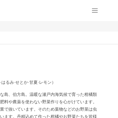
はるみ·せとか·甘夏·レモン）
な島、伯方島。温暖な瀬戸内海気候で育った柑橘類
肥料や農薬を使わない野菜作りを心がけています。
業で抜いています。そのため葉物などのお野菜は虫
います。丹精込めて作った柑橘やお野菜たちを皆様