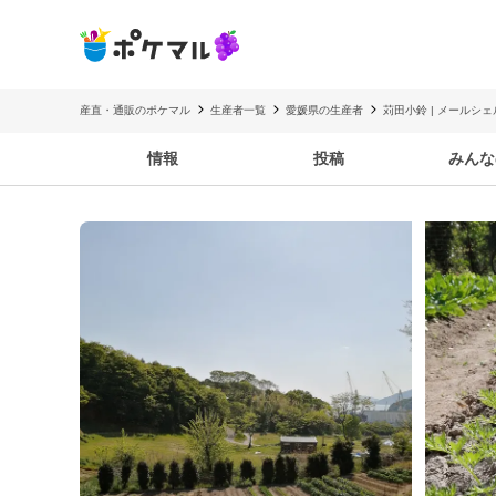
産直・通販のポケマル
生産者一覧
愛媛県の生産者
苅田小鈴 | メールシ
情報
投稿
みんな