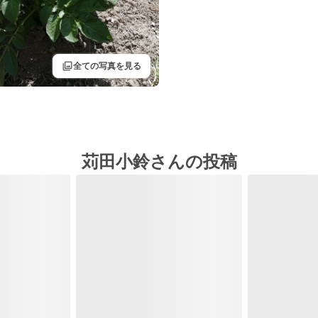
filter
全ての写真を見る
苅田小鈴さんの投稿