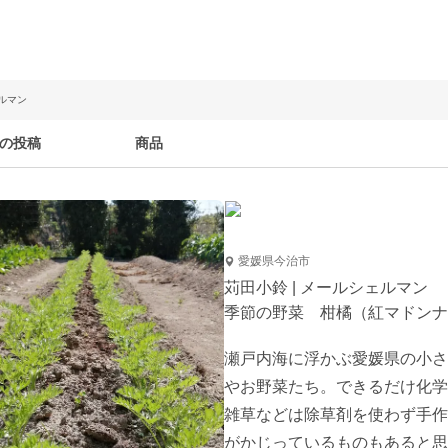
ェルマン
の投稿
商品
愛媛県今治市
苅田小鈴 | メールシェルマン
季節の野菜 柑橘（紅マドンナ·
瀬戸内海に浮かぶ愛媛県の小さ
やお野菜たち。できるだけ化学
雑草などは除草剤を使わず手作
がかじっているものもあると思