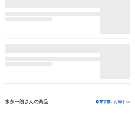
水永一朗さんの商品
location_on
東京都にお届け