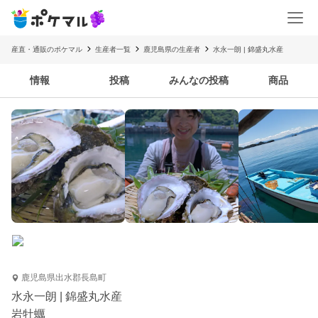
産直・通販のポケマル
生産者一覧
鹿児島県の生産者
水永一朗 | 錦盛丸水産
情報
投稿
みんなの投稿
商品
鹿児島県出水郡長島町
水永一朗 | 錦盛丸水産
岩牡蠣