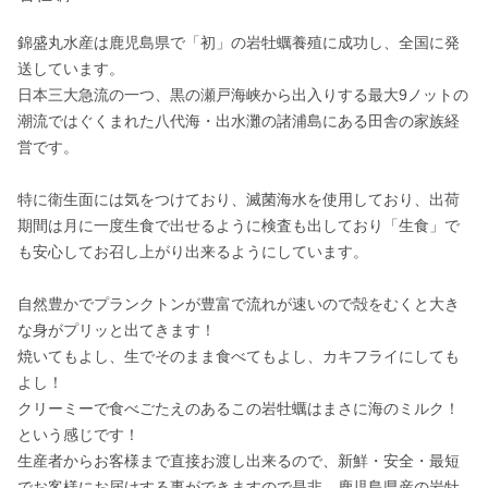
錦盛丸水産は鹿児島県で「初」の岩牡蠣養殖に成功し、全国に発
送しています。

日本三大急流の一つ、黒の瀬戸海峡から出入りする最大9ノットの
潮流ではぐくまれた八代海・出水灘の諸浦島にある田舎の家族経
営です。

特に衛生面には気をつけており、滅菌海水を使用しており、出荷
期間は月に一度生食で出せるように検査も出しており「生食」で
も安心してお召し上がり出来るようにしています。

自然豊かでプランクトンが豊富で流れが速いので殻をむくと大き
な身がプリッと出てきます！

焼いてもよし、生でそのまま食べてもよし、カキフライにしても
よし！

クリーミーで食べごたえのあるこの岩牡蠣はまさに海のミルク！
という感じです！

生産者からお客様まで直接お渡し出来るので、新鮮・安全・最短
でお客様にお届けする事ができますので是非、鹿児島県産の岩牡