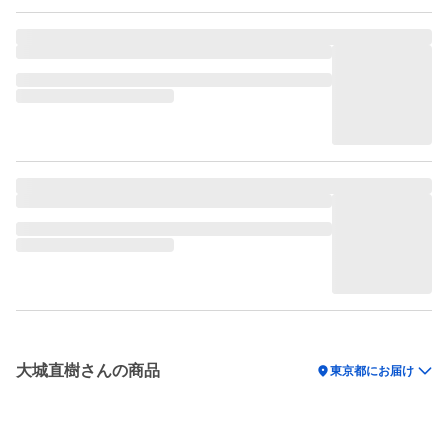
大城直樹さんの商品
location_on
東京都にお届け