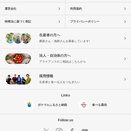
運営会社
利用規約
特商法に基づく表記
プライバシーポリシー
生産者の方へ
農家さん・漁師さんを募集しています!
法人・自治体の方へ
アライアンスのご相談はこちらから
採用情報
生産者と食べる人をつなぎたい
Links
ポケマルふるさと納税
食べる通信
Follow us