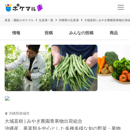
産直・通販のポケマル
生産者一覧
沖縄県の生産者
大城直樹 | みやぎ農園青果物出荷
情報
投稿
みんなの投稿
商品
沖縄県南城市
大城直樹 | みやぎ農園青果物出荷組合
沖縄産、果菜類を中心とした多種多様な旬の野菜・果物