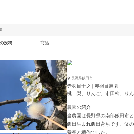
園
の投稿
商品
長野県飯田市
赤羽目千之 | 赤羽目農園
桃、梨、りんご、市田柿、りん
農園の紹介

当農園は長野県の南部飯田市と
飯田生まれ飯田育ちです。父の
養蚕と稲作でした。
