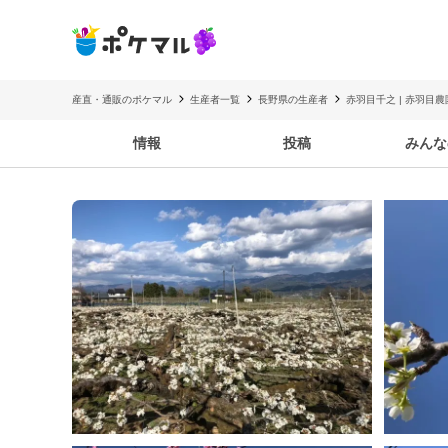
産直・通販のポケマル
生産者一覧
長野県の生産者
赤羽目千之 | 赤羽目農
情報
投稿
みんな