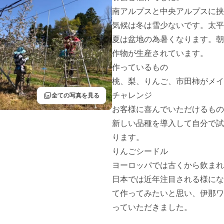
南アルプスと中央アルプスに挟
気候は冬は雪少ないです。太平
夏は盆地の為暑くなります。朝
作物が生産されています。

作っているもの

桃、梨、りんご、市田柿がメイ
filter
チャレンジ

全ての写真を見る
お客様に喜んでいただけるもの
新しい品種を導入して自分で試
ります。

りんごシードル

ヨーロッパでは古くから飲まれ
日本では近年注目される様にな
て作ってみたいと思い、伊那ワ
っていただきました。