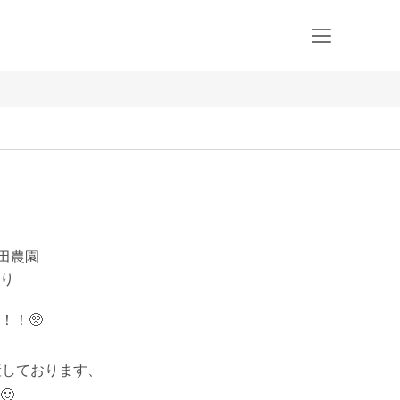
林田農園
り
！🥺

しております、


