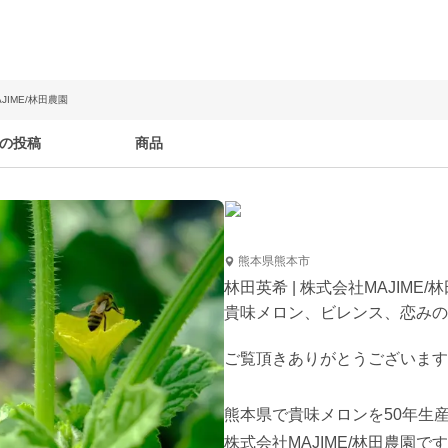
JIME/林田農園
の投稿
商品
熊本県熊本市
林田英希 | 株式会社MAJIME/
貴味メロン、ビレンス、恋みの
ご覧頂きありがとうございます！
熊本県で貴味メロンを50年生産
株式会社MAJIME/林田農園です