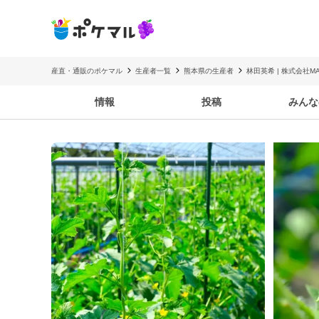
産直・通販のポケマル
生産者一覧
熊本県の生産者
林田英希 | 株式会社MA
情報
投稿
みんな