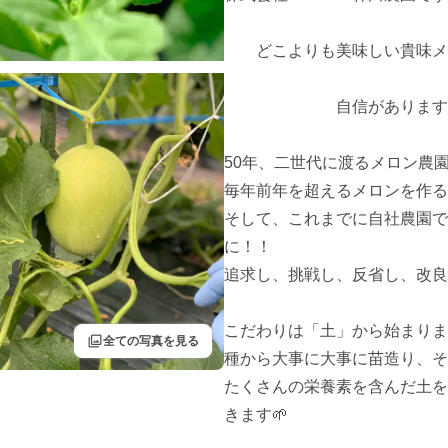
　　どこよりも美味しい貴味メ
　　　　　　　自信があります
50年、二世代に渡るメロン農
毎年前年を超えるメロンを作る
そして、これまでに自社農園で
に！！

追求し、挑戦し、反省し、改良
こだわりは「土」から始まりま
filter
全ての写真を見る
種から大事に大事に苗造り、そ
たくさんの栄養素を含んだ土を
きます🌱
