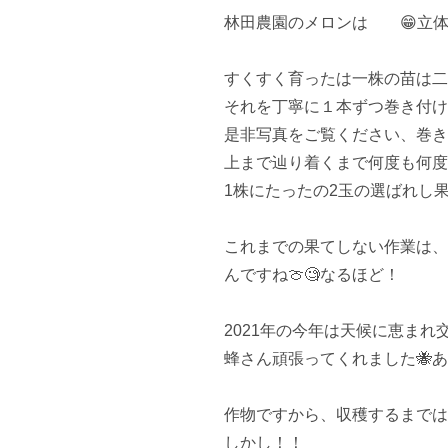
林田農園のメロンは　　😁立体栽
すくすく育ったは一株の苗は二
それを丁寧に１本ずつ巻き付け
是非写真をご覧ください、巻き
上まで辿り着くまで何度も何度
1株にたったの2玉の選ばれし果
これまでの果てしない作業は、
んですね🍈🧐なるほど！

2021年の今年は天候に恵まれ
蜂さん頑張ってくれました🐝あ
作物ですから、収穫するまでは
しかし！！
