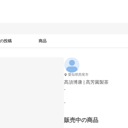
の投稿
商品
愛知県西尾市
髙須博康 | 髙芳園製茶
-
-
販売中の商品