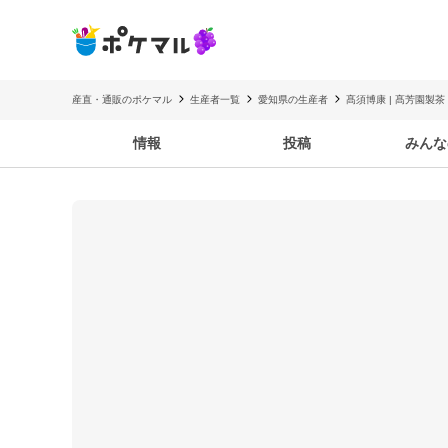
産直・通販のポケマル
生産者一覧
愛知県の生産者
髙須博康 | 髙芳園製茶
情報
投稿
みんな