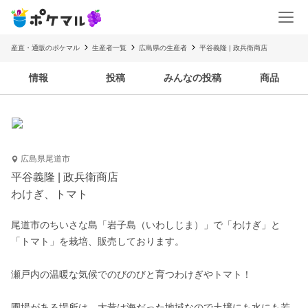
産直・通販のポケマル
生産者一覧
広島県の生産者
平谷義隆 | 政兵衛商店
情報
投稿
みんなの投稿
商品
広島県尾道市
平谷義隆 | 政兵衛商店
わけぎ、トマト
尾道市のちいさな島「岩子島（いわしじま）」で「わけぎ」と
「トマト」を栽培、販売しております。

瀬戸内の温暖な気候でのびのびと育つわけぎやトマト！

圃場がある場所は、大昔は海だった地域なので土壌にも水にも若