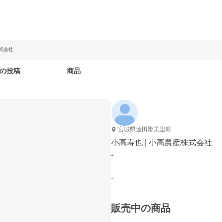
株式会社
の投稿
商品
宮城県遠田郡美里町
小髙寿也 | 小髙農産株式会社
-
-
販売中の商品