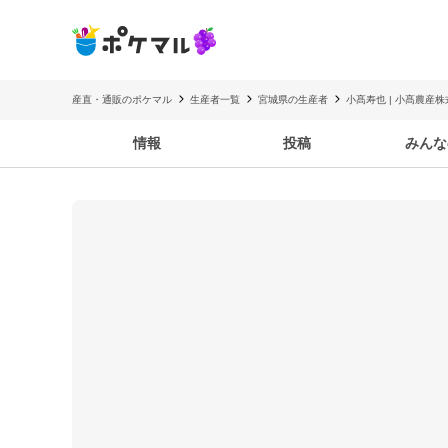
産直・通販のポケマル
生産者一覧
宮城県の生産者
小髙寿也 | 小髙農産
情報
投稿
みんな