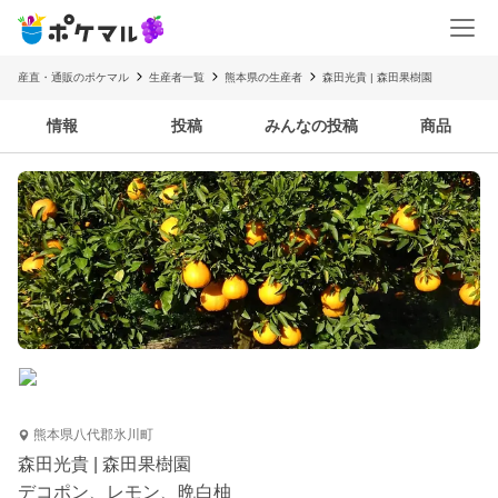
産直・通販のポケマル
生産者一覧
熊本県の生産者
森田光貴 | 森田果樹園
情報
投稿
みんなの投稿
商品
熊本県八代郡氷川町
森田光貴 | 森田果樹園
デコポン、レモン、晩白柚