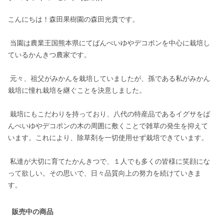
こんにちは！森田果樹園の森田光貴です。

 当園は農業王国熊本県にてばんぺいゆやデコポンを中心に栽培し
ているかんきつ農家です。

 元々、祖父がみかんを栽培していましたが、孫である私がみかん
栽培に憧れ栽培を継ぐことを決意しました。

 栽培にもこだわりを持っており、八代の特産品であるイグサをば
んぺいゆやデコポンの木の周囲に敷くことで雑草の発生を抑えて
います。これにより、除草剤を一切使用せず栽培できています。

 私達が大切に育てたかんきつで、１人でも多くの皆様に笑顔にな
って欲しい。その思いで、日々品質向上の努力を続けていきま
す。
販売中の商品