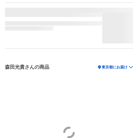
森田光貴さんの商品
location_on
東京都にお届け