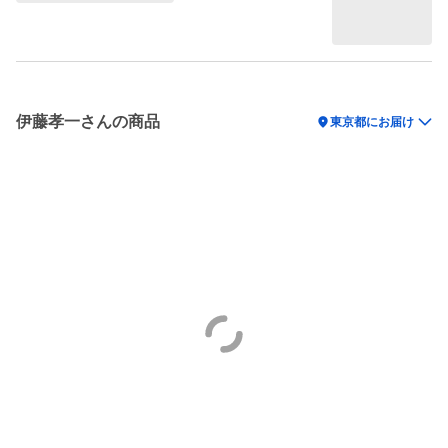
伊藤孝一さんの商品
location_on
東京都にお届け