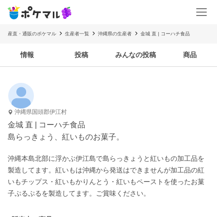
産直・通販のポケマル
生産者一覧
沖縄県の生産者
金城 直 | コーハチ食品
情報
投稿
みんなの投稿
商品
沖縄県国頭郡伊江村
金城 直 | コーハチ食品
島らっきょう、紅いものお菓子。
沖縄本島北部に浮かぶ伊江島で島らっきょうと紅いもの加工品を
製造してます。紅いもは沖縄から発送はできませんが加工品の紅
いもチップス・紅いもかりんとう・紅いもペーストを使ったお菓
子ぷるぷるを製造してます。ご賞味ください。