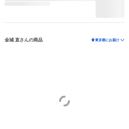
金城 直さんの商品
location_on
東京都にお届け