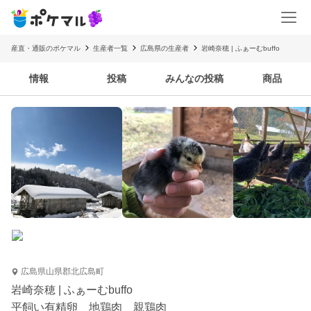
産直・通販のポケマル
生産者一覧
広島県の生産者
岩崎奈穂 | ふぁーむbuffo
情報
投稿
みんなの投稿
商品
広島県山県郡北広島町
岩崎奈穂 | ふぁーむbuffo
平飼い有精卵 地鶏肉 親鶏肉