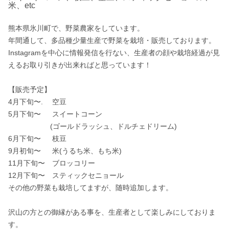
米、etc
熊本県氷川町で、野菜農家をしています。

年間通して、多品種少量生産で野菜を栽培・販売しております。

Instagramを中心に情報発信を行ない、生産者の顔や栽培経過が見
えるお取り引きが出来ればと思っています！

【販売予定】

4月下旬〜. 　空豆

5月下旬〜　  スイートコーン

　　　　　   (ゴールドラッシュ、ドルチェドリーム)

6月下旬〜　  枝豆

9月初旬〜　  米(うるち米、もち米)

11月下旬〜　ブロッコリー

12月下旬〜　スティックセニョール

その他の野菜も栽培してますが、随時追加します。

沢山の方との御縁がある事を、生産者として楽しみにしておりま
す。