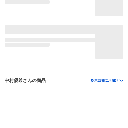
中村優希さんの商品
location_on
東京都にお届け