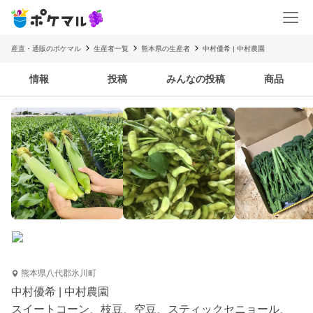
産直・通販のポケマル
生産者一覧
熊本県の生産者
中村優希 | 中村農園
情報
投稿
みんなの投稿
商品
熊本県八代郡氷川町
中村優希 | 中村農園
スイートコーン、枝豆、空豆、スティックセニョール、