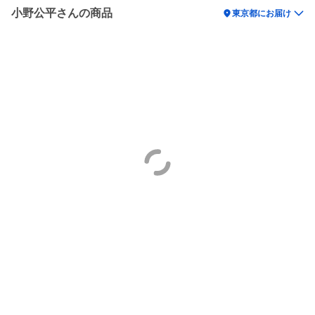
小野公平さんの商品
location_on
東京都にお届け