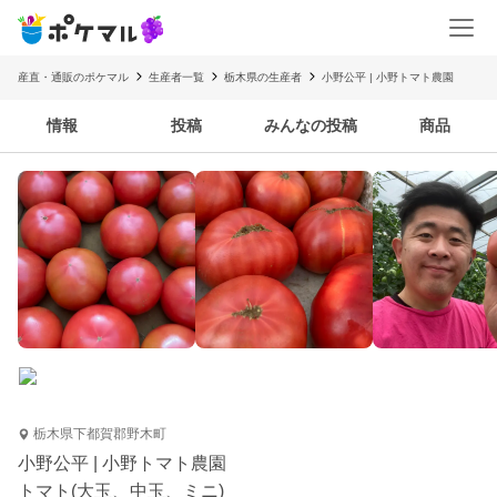
産直・通販のポケマル
生産者一覧
栃木県の生産者
小野公平 | 小野トマト農園
情報
投稿
みんなの投稿
商品
栃木県下都賀郡野木町
小野公平 | 小野トマト農園
トマト(大玉、中玉、ミニ)