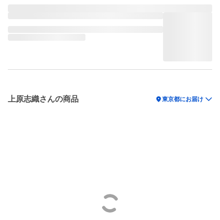
上原志織さんの商品
location_on
東京都にお届け