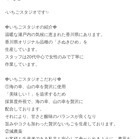
-いちごスタジオです✨

🍓いちごスタジオの紹介🍓

温暖な瀬戸内の気候に恵まれた香川県にあります。

香川県オリジナル品種の「さぬきひめ」を

生産しています。

スタッフは20代中心で女性のみで丁寧に

作業しています。

🍓いちごスタジオこだわり🍓

①海の幸、山の幸を贅沢に使用

「美味しい！」を追求するため

採算度外視で、海の幸、山の幸を贅沢に

配合しております。

それにより、甘さと酸味のバランスが良くなり

旨みやコクも加わった贅沢ないちごを生産しております。

②減農薬

お客様も生産者である私共も安心して食べられるように、農薬を