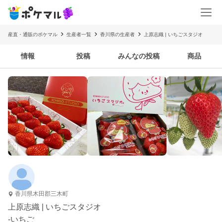
産直・通販のポケマル
生産者一覧
香川県の生産者
上原志織 | いちごスタジオ
情報
投稿
みんなの投稿
商品
香川県木田郡三木町
上原志織 | いちごスタジオ
-いちご