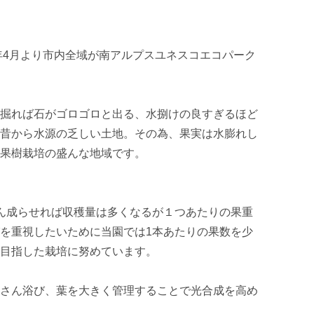
4年4月より市内全域が南アルプスユネスコエコパーク
掘れば石がゴロゴロと出る、水捌けの良すぎるほど
昔から水源の乏しい土地。その為、果実は水膨れし
果樹栽培の盛んな地域です。

ん成らせれば収穫量は多くなるが１つあたりの果重
を重視したいために当園では1本あたりの果数を少
目指した栽培に努めています。

さん浴び、葉を大きく管理することで光合成を高め