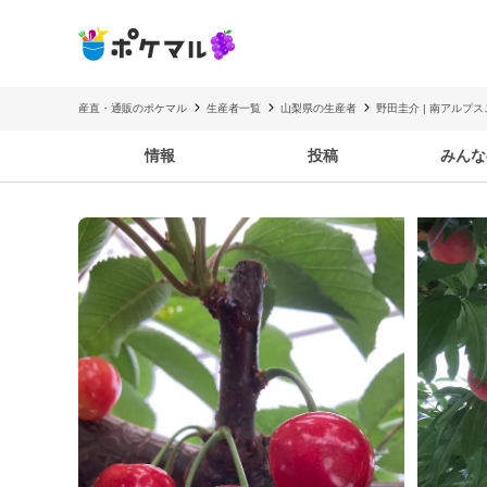
産直・通販のポケマル
生産者一覧
山梨県の生産者
野田圭介 | 南アルプ
情報
投稿
みんな