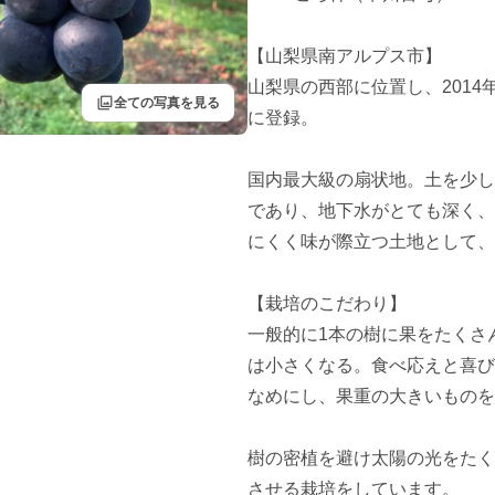
【山梨県南アルプス市】

山梨県の西部に位置し、201
filter
全ての写真を見る
に登録。

国内最大級の扇状地。土を少し
であり、地下水がとても深く、
にくく味が際立つ土地として、
【栽培のこだわり】

一般的に1本の樹に果をたくさ
は小さくなる。食べ応えと喜び
なめにし、果重の大きいものを
樹の密植を避け太陽の光をたく
させる栽培をしています。
