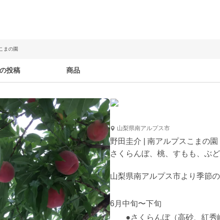
スこまの園
の投稿
商品
山梨県南アルプス市
野田圭介 | 南アルプスこまの園
さくらんぼ、桃、すもも、ぶど
山梨県南アルプス市より季節の
6月中旬〜下旬

　　●さくらんぼ（高砂、紅秀