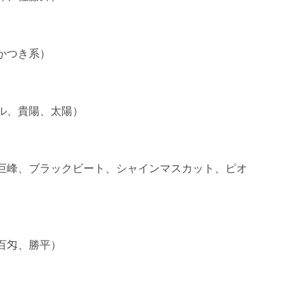
つき系）

ル、貴陽、太陽）

巨峰、ブラックビート、シャインマスカット、ピオ
百匁、勝平）
