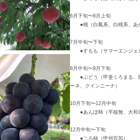
6月下旬〜8月上旬　

　　●桃（白鳳系、白桃系、あか
7月中旬〜下旬

　　●すもも（サマーエンジェ
8月中旬〜9月下旬　　

　　●ぶどう（甲斐くろまる、
ーネ、クインニーナ）

10月下旬〜12月中旬

　　●あんぽ柿（平核無、大和
12月中旬〜下旬

　　●ころ柿（甲州百匁）
