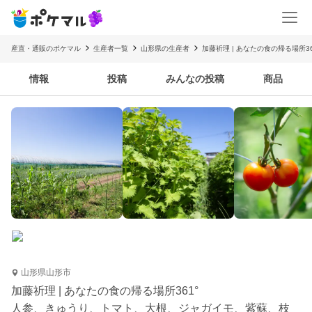
産直・通販のポケマル
生産者一覧
山形県の生産者
加藤祈理 | あなたの食の帰る場所36
情報
投稿
みんなの投稿
商品
山形県山形市
加藤祈理 | あなたの食の帰る場所361°
人参、きゅうり、トマト、大根、ジャガイモ、紫蘇、枝