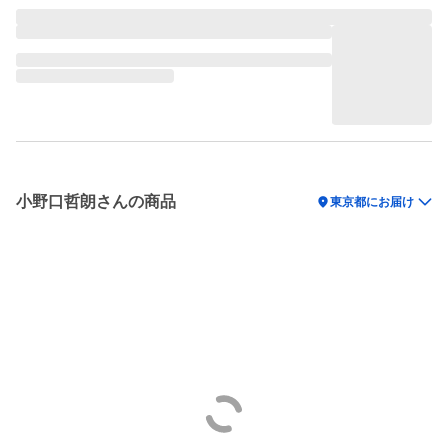
小野口哲朗さんの商品
location_on
東京都にお届け