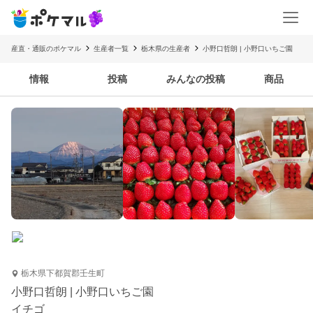
産直・通販のポケマル
生産者一覧
栃木県の生産者
小野口哲朗 | 小野口いちご園
情報
投稿
みんなの投稿
商品
栃木県下都賀郡壬生町
小野口哲朗 | 小野口いちご園
イチゴ