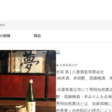
限会社
の投稿
商品
兵庫県養父市
水垣 篤 | 八鹿酒造有限会社
-純米酒、米焼酎、黒糖梅酒、
-兵庫県養父市にて秀明自然農
酎・黒糖梅酒・本みりんを企画
秀明自然農法とは、自家採種に
然尊重＝自然順応の理念により