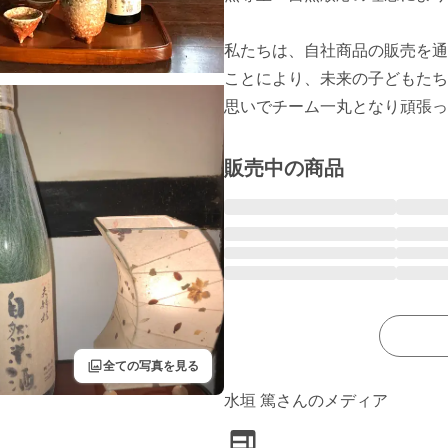
私たちは、自社商品の販売を通
ことにより、未来の子どもたち
思いでチーム一丸となり頑張ってい
販売中の商品
filter
全ての写真を見る
水垣 篤さんのメディア