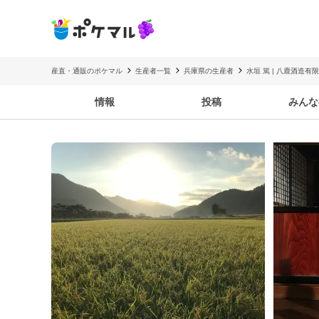
産直・通販のポケマル
生産者一覧
兵庫県の生産者
水垣 篤 | 八鹿酒造有
情報
投稿
みんな