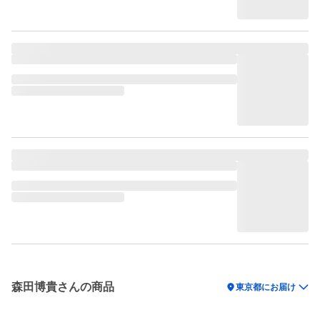
森田博貴さんの商品
location_on
東京都にお届け