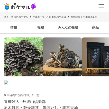
産直・通販のポケマル
生産者一覧
山梨県の生産者
青栁雄大 | 丹波山倶楽部
情報
投稿
みんなの投稿
商品
山梨県北都留郡丹波山村
青栁雄大 | 丹波山倶楽部
原木舞茸・乾燥舞茸・舞茸だし・舞茸香油