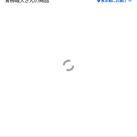
青栁雄大さんの商品
location_on
東京都にお届け