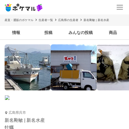
産直・通販のポケマル
生産者一覧
広島県の生産者
新名剛敏 | 新名水産
情報
投稿
みんなの投稿
商品
広島県呉市
新名剛敏 | 新名水産
牡蠣