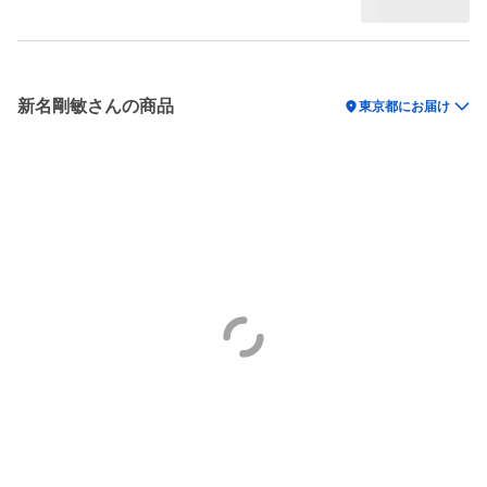
新名剛敏さんの商品
location_on
東京都にお届け