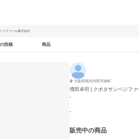
ンベジファーム株式会社
の投稿
商品
大阪府南河内郡河南町
増田卓司 | クボタサンベジフ
-
-
販売中の商品