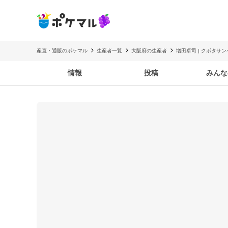
産直・通販のポケマル
生産者一覧
大阪府の生産者
増田卓司 | クボタサ
情報
投稿
みんな