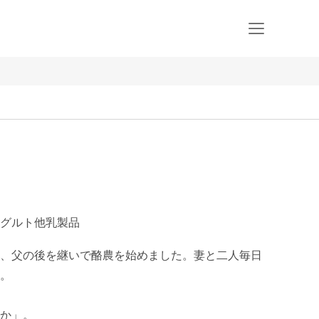
グルト他乳製品
、父の後を継いで酪農を始めました。妻と二人毎日
。

か」。
