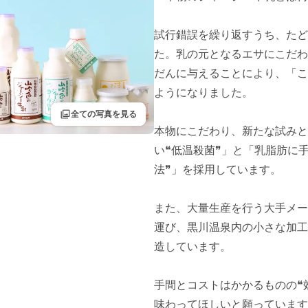
試行錯誤を繰り返すうち、たど
た。乳の元となるエサにこだわ
だんに与えることにより、「こ
ようになりました。

filter
全ての写真を見る
本物にこだわり、新たな試みと
い❝低温殺菌❞」と「乳脂肪に
法❞」を採用しています。

また、大量生産を行う大手メー
運び、黒川温泉内の小さな加工
造しています。

手間とコストはかかるものの❝