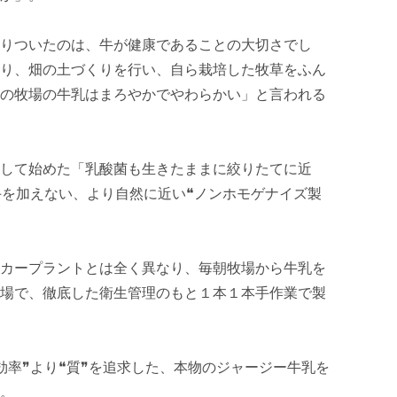
りついたのは、牛が健康であることの大切さでし
り、畑の土づくりを行い、自ら栽培した牧草をふん
の牧場の牛乳はまろやかでやわらかい」と言われる
して始めた「乳酸菌も生きたままに絞りたてに近
手を加えない、より自然に近い❝ノンホモゲナイズ製
カープラントとは全く異なり、毎朝牧場から牛乳を
場で、徹底した衛生管理のもと１本１本手作業で製
効率❞より❝質❞を追求した、本物のジャージー牛乳を