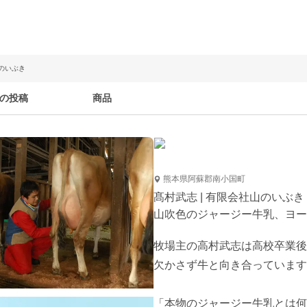
山のいぶき
の投稿
商品
熊本県阿蘇郡南小国町
髙村武志 | 有限会社山のいぶき
山吹色のジャージー牛乳、ヨー
牧場主の高村武志は高校卒業後
欠かさず牛と向き合っています
「本物のジャージー牛乳とは何