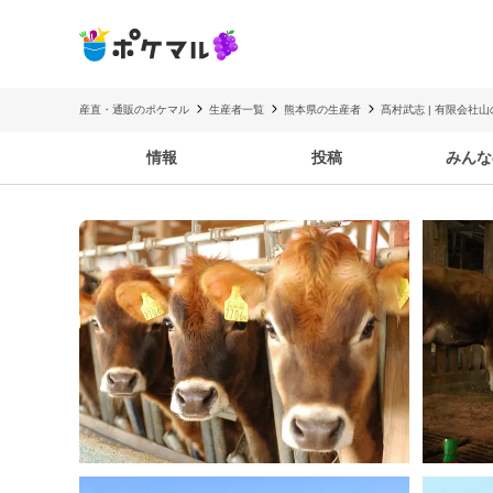
産直・通販のポケマル
生産者一覧
熊本県の生産者
髙村武志 | 有限会社
情報
投稿
みんな