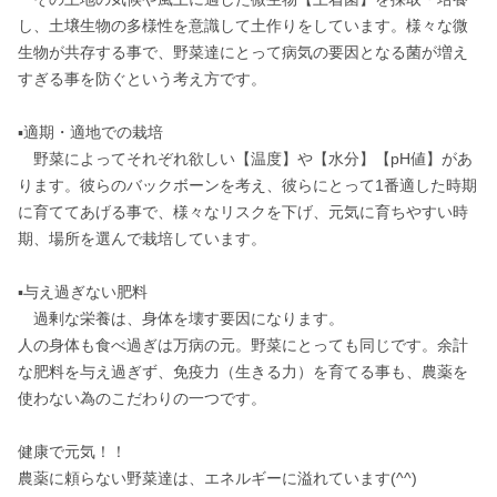
し、土壌生物の多様性を意識して土作りをしています。様々な微
生物が共存する事で、野菜達にとって病気の要因となる菌が増え
すぎる事を防ぐという考え方です。

▪️適期・適地での栽培

　野菜によってそれぞれ欲しい【温度】や【水分】【pH値】があ
ります。彼らのバックボーンを考え、彼らにとって1番適した時期
に育ててあげる事で、様々なリスクを下げ、元気に育ちやすい時
期、場所を選んで栽培しています。

▪️与え過ぎない肥料

　過剰な栄養は、身体を壊す要因になります。

人の身体も食べ過ぎは万病の元。野菜にとっても同じです。余計
な肥料を与え過ぎず、免疫力（生きる力）を育てる事も、農薬を
使わない為のこだわりの一つです。

健康で元気！！

農薬に頼らない野菜達は、エネルギーに溢れています(^^)