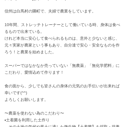
信州は白馬村の隣町で、夫婦で農業をしています。

10年間、ストレッチトレーナーとして働いている時、身体は食べ
るもので出来ている。

けれど本当に安心して食べられるものは、意外と少ないと感じ、

元々実家が農家という事もあり、自分達で安心・安全なものを作
ろう！と農業を始めました。

スーパーではなかなか売っていない「無農薬」「無化学肥料」に
こだわり、愛情込めて作ります！

食の面から、少しでも皆さんの身体の元気のお手伝いが出来れば
幸いです(^^)

よろしくお願いします。

〜農薬を使わない為のこだわり〜

▪️土着菌を利用した土作り

　その土地の気候や風土に適した微生物【土着菌】を採取・培養